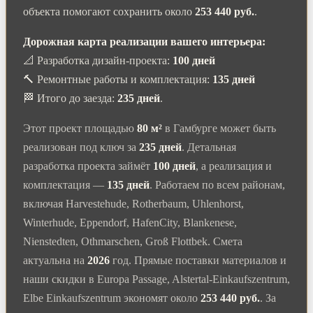
объекта помогают сохранить около
253 440 руб.
.
Дорожная карта реализации вашего интерьера:
📐 Разработка дизайн-проекта:
100 дней
🔨 Ремонтные работы и комплектация:
135 дней
🏁 Итого до заезда:
235 дней
.
Этот проект площадью
80 м²
в Гамбурге может быть
реализован под ключ за
235 дней
. Детальная
разработка проекта займёт
100 дней
, а реализация и
комплектация —
135 дней
. Работаем по всем районам,
включая Harvestehude, Rotherbaum, Uhlenhorst,
Winterhude, Eppendorf, HafenCity, Blankenese,
Nienstedten, Othmarschen, Groß Flottbek. Смета
актуальна на
2026
год. Прямые поставки материалов и
наши скидки в Europa Passage, Alstertal-Einkaufszentrum,
Elbe Einkaufszentrum экономят около
253 440 руб.
. За