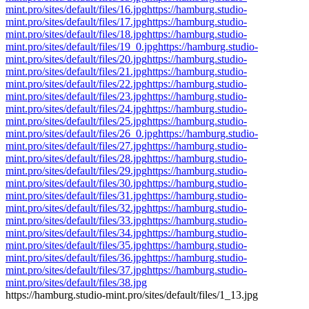
mint.pro/sites/default/files/16.jpg
https://hamburg.studio-
mint.pro/sites/default/files/17.jpg
https://hamburg.studio-
mint.pro/sites/default/files/18.jpg
https://hamburg.studio-
mint.pro/sites/default/files/19_0.jpg
https://hamburg.studio-
mint.pro/sites/default/files/20.jpg
https://hamburg.studio-
mint.pro/sites/default/files/21.jpg
https://hamburg.studio-
mint.pro/sites/default/files/22.jpg
https://hamburg.studio-
mint.pro/sites/default/files/23.jpg
https://hamburg.studio-
mint.pro/sites/default/files/24.jpg
https://hamburg.studio-
mint.pro/sites/default/files/25.jpg
https://hamburg.studio-
mint.pro/sites/default/files/26_0.jpg
https://hamburg.studio-
mint.pro/sites/default/files/27.jpg
https://hamburg.studio-
mint.pro/sites/default/files/28.jpg
https://hamburg.studio-
mint.pro/sites/default/files/29.jpg
https://hamburg.studio-
mint.pro/sites/default/files/30.jpg
https://hamburg.studio-
mint.pro/sites/default/files/31.jpg
https://hamburg.studio-
mint.pro/sites/default/files/32.jpg
https://hamburg.studio-
mint.pro/sites/default/files/33.jpg
https://hamburg.studio-
mint.pro/sites/default/files/34.jpg
https://hamburg.studio-
mint.pro/sites/default/files/35.jpg
https://hamburg.studio-
mint.pro/sites/default/files/36.jpg
https://hamburg.studio-
mint.pro/sites/default/files/37.jpg
https://hamburg.studio-
mint.pro/sites/default/files/38.jpg
https://hamburg.studio-mint.pro/sites/default/files/1_13.jpg