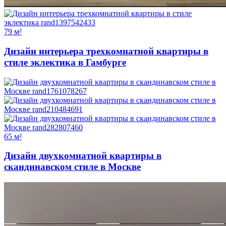
79 м²
Дизайн интерьера трехкомнатной квартиры в
стиле эклектика в Гамбурге
65 м²
Дизайн двухкомнатной квартиры в
скандинавском стиле в Москве