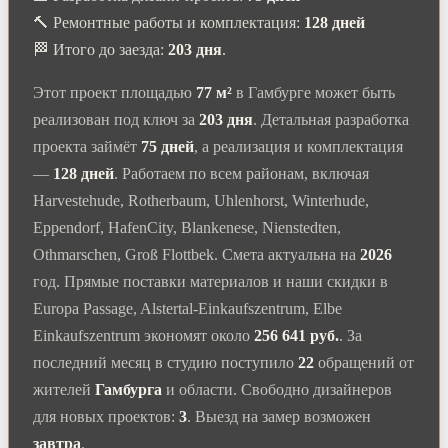
🔨 Ремонтные работы и комплектация:
128 дней
🏁 Итого до заезда:
203 дня
.
Этот проект площадью
77 м²
в Гамбурге может быть
реализован под ключ за
203 дня
. Детальная разработка
проекта займёт
75 дней
, а реализация и комплектация
—
128 дней
. Работаем по всем районам, включая
Harvestehude, Rotherbaum, Uhlenhorst, Winterhude,
Eppendorf, HafenCity, Blankenese, Nienstedten,
Othmarschen, Groß Flottbek. Смета актуальна на
2026
год. Прямые поставки материалов и наши скидки в
Europa Passage, Alstertal-Einkaufszentrum, Elbe
Einkaufszentrum экономят около
256 641 руб.
. За
последний месяц в студию поступило
22
обращений от
жителей
Гамбурга
и области. Свободно дизайнеров
для новых проектов:
3
. Выезд на замер возможен
завтра
.