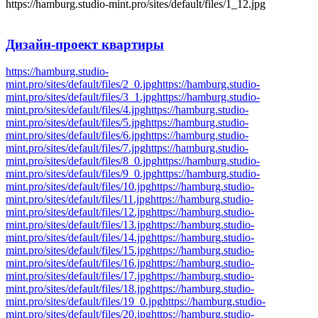
https://hamburg.studio-mint.pro/sites/default/files/1_12.jpg
Дизайн-проект
квартиры
https://hamburg.studio-
mint.pro/sites/default/files/2_0.jpg
https://hamburg.studio-
mint.pro/sites/default/files/3_1.jpg
https://hamburg.studio-
mint.pro/sites/default/files/4.jpg
https://hamburg.studio-
mint.pro/sites/default/files/5.jpg
https://hamburg.studio-
mint.pro/sites/default/files/6.jpg
https://hamburg.studio-
mint.pro/sites/default/files/7.jpg
https://hamburg.studio-
mint.pro/sites/default/files/8_0.jpg
https://hamburg.studio-
mint.pro/sites/default/files/9_0.jpg
https://hamburg.studio-
mint.pro/sites/default/files/10.jpg
https://hamburg.studio-
mint.pro/sites/default/files/11.jpg
https://hamburg.studio-
mint.pro/sites/default/files/12.jpg
https://hamburg.studio-
mint.pro/sites/default/files/13.jpg
https://hamburg.studio-
mint.pro/sites/default/files/14.jpg
https://hamburg.studio-
mint.pro/sites/default/files/15.jpg
https://hamburg.studio-
mint.pro/sites/default/files/16.jpg
https://hamburg.studio-
mint.pro/sites/default/files/17.jpg
https://hamburg.studio-
mint.pro/sites/default/files/18.jpg
https://hamburg.studio-
mint.pro/sites/default/files/19_0.jpg
https://hamburg.studio-
mint.pro/sites/default/files/20.jpg
https://hamburg.studio-