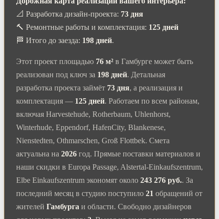
Дорожная карта реализации вашего интерьера:
📐 Разработка дизайн-проекта:
73 дня
🔨 Ремонтные работы и комплектация:
125 дней
🏁 Итого до заезда:
198 дней
.
Этот проект площадью
76 м²
в Гамбурге может быть
реализован под ключ за
198 дней
. Детальная
разработка проекта займёт
73 дня
, а реализация и
комплектация —
125 дней
. Работаем по всем районам,
включая Harvestehude, Rotherbaum, Uhlenhorst,
Winterhude, Eppendorf, HafenCity, Blankenese,
Nienstedten, Othmarschen, Groß Flottbek. Смета
актуальна на
2026
год. Прямые поставки материалов и
наши скидки в Europa Passage, Alstertal-Einkaufszentrum,
Elbe Einkaufszentrum экономят около
243 276 руб.
. За
последний месяц в студию поступило
21
обращений от
жителей
Гамбурга
и области. Свободно дизайнеров