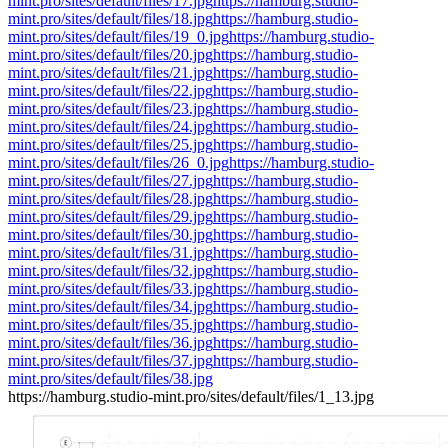
mint.pro/sites/default/files/17.jpg
https://hamburg.studio-
mint.pro/sites/default/files/18.jpg
https://hamburg.studio-
mint.pro/sites/default/files/19_0.jpg
https://hamburg.studio-
mint.pro/sites/default/files/20.jpg
https://hamburg.studio-
mint.pro/sites/default/files/21.jpg
https://hamburg.studio-
mint.pro/sites/default/files/22.jpg
https://hamburg.studio-
mint.pro/sites/default/files/23.jpg
https://hamburg.studio-
mint.pro/sites/default/files/24.jpg
https://hamburg.studio-
mint.pro/sites/default/files/25.jpg
https://hamburg.studio-
mint.pro/sites/default/files/26_0.jpg
https://hamburg.studio-
mint.pro/sites/default/files/27.jpg
https://hamburg.studio-
mint.pro/sites/default/files/28.jpg
https://hamburg.studio-
mint.pro/sites/default/files/29.jpg
https://hamburg.studio-
mint.pro/sites/default/files/30.jpg
https://hamburg.studio-
mint.pro/sites/default/files/31.jpg
https://hamburg.studio-
mint.pro/sites/default/files/32.jpg
https://hamburg.studio-
mint.pro/sites/default/files/33.jpg
https://hamburg.studio-
mint.pro/sites/default/files/34.jpg
https://hamburg.studio-
mint.pro/sites/default/files/35.jpg
https://hamburg.studio-
mint.pro/sites/default/files/36.jpg
https://hamburg.studio-
mint.pro/sites/default/files/37.jpg
https://hamburg.studio-
mint.pro/sites/default/files/38.jpg
https://hamburg.studio-mint.pro/sites/default/files/1_13.jpg