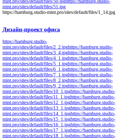
mint.pro/sites/default/files/50.jpg
https://hamburg.studio-
mint.pro/sites/default/files/51.jpg
https://hamburg.studio-mint.pro/sites/default/files/1_14.jpg
Дизайн-проект
офиса
https://hamburg.studio-
mint.pro/sites/default/files/2_2.jpg
https://hamburg.studio-
mint.pro/sites/default/files/3_4.jpg
https://hamburg.studio-
mint.pro/sites/default/files/4_1.jpg
https://hamburg.studio-
mint.pro/sites/default/files/5_1.jpg
https://hamburg.studio-
mint.pro/sites/default/files/6_1.jpg
https://hamburg.studio-
mint.pro/sites/default/files/7_1.jpg
https://hamburg.studio-
mint.pro/sites/default/files/8_2.jpg
https://hamburg.studio-
mint.pro/sites/default/files/9_2.jpg
https://hamburg.studio-
mint.pro/sites/default/files/10_1.jpg
https://hamburg.studio-
mint.pro/sites/default/files/11_1.jpg
https://hamburg.studio-
mint.pro/sites/default/files/12_1.jpg
https://hamburg.studio-
mint.pro/sites/default/files/13_1.jpg
https://hamburg.studio-
mint.pro/sites/default/files/14_1.jpg
https://hamburg.studio-
mint.pro/sites/default/files/15_1.jpg
https://hamburg.studio-
mint.pro/sites/default/files/16_1.jpg
https://hamburg.studio-
mint.pro/sites/default/files/17_1.jpg
https://hamburg.studio-
mint.pro/sites/default/files/18_1.jpg
https://hamburg.studio-