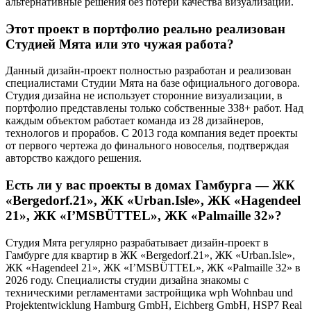
альтернативные решения без потери качества визуализации.
Этот проект в портфолио реально реализован
Студией Мята или это чужая работа?
Данный дизайн-проект полностью разработан и реализован
специалистами Студии Мята на базе официального договора.
Студия дизайна не использует сторонние визуализации, в
портфолио представлены только собственные 338+ работ. Над
каждым объектом работает команда из 28 дизайнеров,
технологов и прорабов. С 2013 года компания ведет проекты
от первого чертежа до финального новоселья, подтверждая
авторство каждого решения.
Есть ли у вас проекты в домах Гамбурга — ЖК
«Bergedorf.21», ЖК «Urban.Isle», ЖК «Hagendeel
21», ЖК «I’MSBÜTTEL», ЖК «Palmaille 32»?
Студия Мята регулярно разрабатывает дизайн-проект в
Гамбурге для квартир в ЖК «Bergedorf.21», ЖК «Urban.Isle»,
ЖК «Hagendeel 21», ЖК «I’MSBÜTTEL», ЖК «Palmaille 32» в
2026 году. Специалисты студии дизайна знакомы с
техническими регламентами застройщика wph Wohnbau und
Projektentwicklung Hamburg GmbH, Eichberg GmbH, HSP7 Real