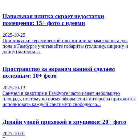
Напольная плитка скроет недостатки
помещения: 15+ фото с идеями
2025-10-25
При покупке керамической плитки или керамогранита для
пола в Гамбурге учитывайте габариты (толщину, ширину и
длину) материала.
Пространство за экраном ванной сделаем
полезным: 10+ фото
2025-10-13
Санузел в квартире в Гамбурге часто имеет небольшую
площадь, поэтому во время оформления интерьера приходится
использовать каждый сантиметр свободного...
Дизайн узкой прихожей в хрущевке: 20+ фото
2025-10-01