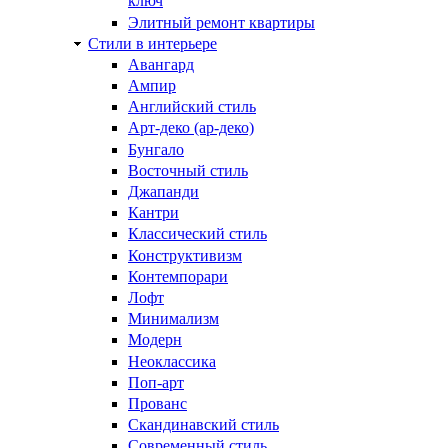
ключ
Элитный ремонт квартиры
Стили в интерьере
Авангард
Ампир
Английский стиль
Арт-деко (ар-деко)
Бунгало
Восточный стиль
Джапанди
Кантри
Классический стиль
Конструктивизм
Контемпорари
Лофт
Минимализм
Модерн
Неоклассика
Поп-арт
Прованс
Скандинавский стиль
Современный стиль