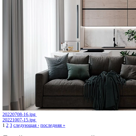
20220708-16.jpg
20221007-15.jpg
1
2
3
следующая ›
последняя »
Страницы